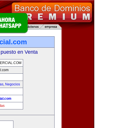
cial.com
 puesto en Venta
ERCIAL.COM
l.com
ias
,
Negocios
ial.com
tas