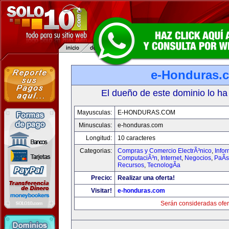
e-Honduras.
El dueño de este dominio lo ha
Mayusculas:
E-HONDURAS.COM
Minusculas:
e-honduras.com
Longitud:
10 caracteres
Categorias:
Compras y Comercio ElectrÃ³nico
,
Infor
ComputaciÃ³n
,
Internet
,
Negocios
,
PaÃ­
Recursos
,
TecnologÃ­a
Precio:
Realizar una oferta!
Visitar!
e-honduras.com
Serán consideradas ofer