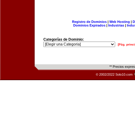
Registro de Dominios
|
Web Hosting
|
D
Dominios Expirados
|
Industrias
|
Indu
Categorías de Dominio:
[Pág. princi
** Precios expre
© 2002/2022 Solo10.com