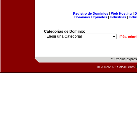
Registro de Dominios
|
Web Hosting
|
D
Dominios Expirados
|
Industrias
|
Indu
Categorías de Dominio:
[Pág. princi
** Precios expre
© 2002/2022 Solo10.com