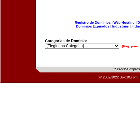
Registro de Dominios
|
Web Hosting
|
D
Dominios Expirados
|
Industrias
|
Indu
Categorías de Dominio:
[Pág. princi
** Precios expre
© 2002/2022 Solo10.com