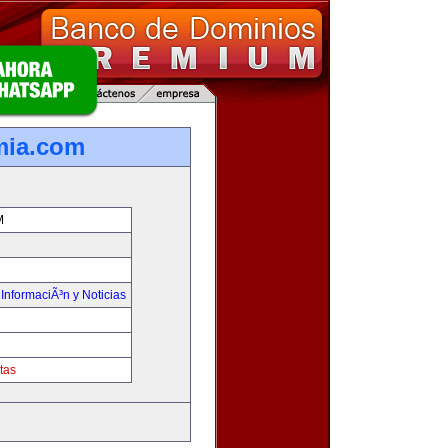
mia.com
M
,
InformaciÃ³n y Noticias
tas