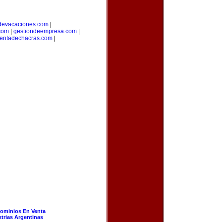
devacaciones.com
|
.com
|
gestiondeempresa.com
|
entadechacras.com
|
ominios En Venta
strias Argentinas