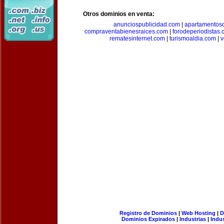
Otros dominios en venta:
anunciospublicidad.com
|
apartamentos
compraventabienesraices.com
|
forodeperiodistas
rematesinternet.com
|
turismoaldia.com
|
v
Registro de Dominios
|
Web Hosting
|
D
Dominios Expirados
|
Industrias
|
Indu