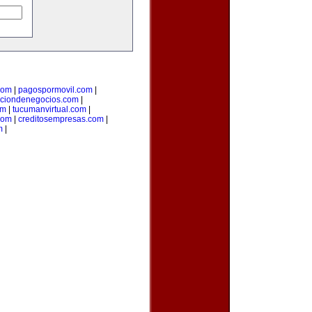
com
|
pagospormovil.com
|
cciondenegocios.com
|
om
|
tucumanvirtual.com
|
com
|
creditosempresas.com
|
m
|