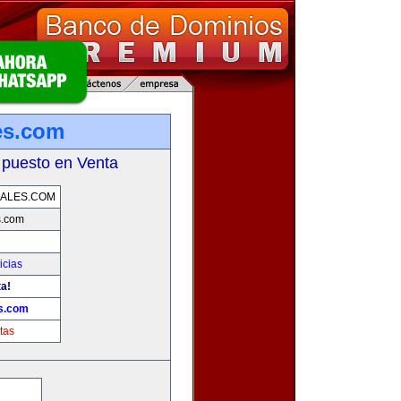
es.com
 puesto en Venta
ALES.COM
s.com
icias
ta!
s.com
tas