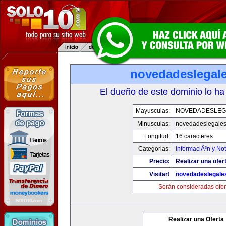
novedadeslegal
El dueño de este dominio lo ha
Mayusculas:
NOVEDADESLEG
Minusculas:
novedadeslegale
Longitud:
16 caracteres
Categorias:
InformaciÃ³n y Not
Precio:
Realizar una ofer
Visitar!
novedadeslegale
Serán consideradas ofer
Realizar una Oferta