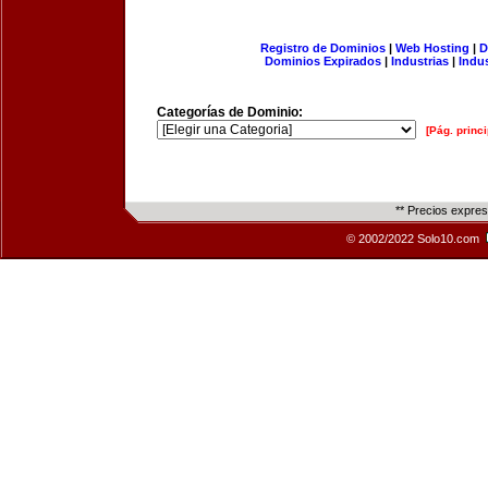
Registro de Dominios
|
Web Hosting
|
D
Dominios Expirados
|
Industrias
|
Indu
Categorías de Dominio:
[Pág. princi
** Precios expre
© 2002/2022 Solo10.com